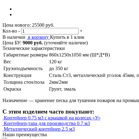
Цена нового:
25500 руб.
Кол-во
-
+
В наличии
в корзину
Купить в 1 клик
Цена БУ:
9000 руб.
(уточняйте наличие)
Технические характеристики
Габаритные размеры
860х1250х1050 мм (Ш*Д*В)
Вес
120 кг
Грузоподъемность
до 350 кг
Конструкция
Сталь Ст3, металлический уголок 45мм, 
Толщина стен/пола
2мм/2мм
Окраска
Грунт, эмаль
Назначение — хранение песка для тушения пожаров на промы
С этим изделием часто покупают:
Контейнер 0.75 м3 с крышкой на колесах «У»
Контейнер-тара для производства 0.7 м3
Металлический контейнер 2.5 м3
Наши преимущества